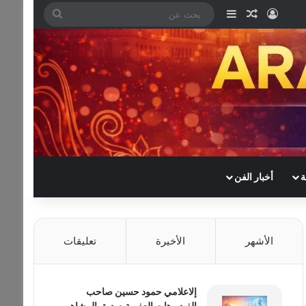
تسجيل الدخول
مقال عشوائي
إضافة عمود جانبي
بحث
عن
ة
أخبار الفن
الأشهر
الأخيرة
تعليقات
إلاعلامي حمود حسين صاحب
الفيديوهات العفوية صديق المشاهير