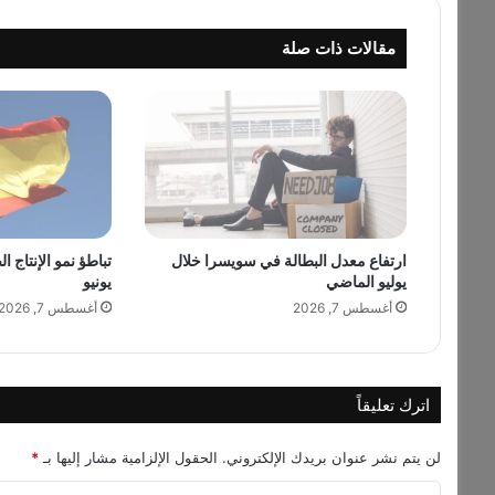
ل
ا
مقالات ذات صلة
ي
ي
ن
س
ن
ة
ت
ك
ش
ارتفاع معدل البطالة في سويسرا خلال
تباطؤ نمو الإنتاج ا
ف
يوليو الماضي
يونيو
ك
ي
أغسطس 7, 2026
أغسطس 7, 2026
ف
أ
ص
ب
اترك تعليقاً
ح
ت
لن يتم نشر عنوان بريدك الإلكتروني.
الحقول الإلزامية مشار إليها بـ
*
ا
ل