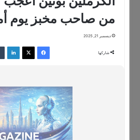
الكرملين بوتين أعجب كثي
من صاحب مخبز يوم أم
ديسمبر 21, 2025
فيسبوك
‫X
لينكدإن
شاركها