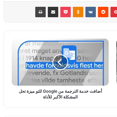
بينتيريست
‏Reddit
‏VKontakte
Odnoklassniki
‫Pocket
مشاركة عبر البريد
طباعة
أ
ض
ا
ف
ت
خ
د
م
ة
ا
أضافت خدمة الترجمة من Google للتو ميزة تحل
ل
المشكلة الأكبر للأداة
ت
ر
ج