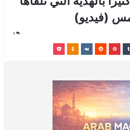
را بالهدية التي تلقاها
س (فيديو)
0
‏Tumblr
بينتيريست
‏Reddit
‏VKontakte
Odnoklassniki
‫Pocket