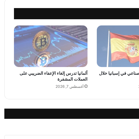
م
ة
م
ن
G
o
o
g
l
e
ل
لصناعي في إسبانيا خلال
ألمانيا تدرس إلغاء الإعفاء الضريبي على
ل
العملات المشفرة
ت
و
أغسطس 7, 2026
م
ي
ز
ة
ت
ح
ل
ا