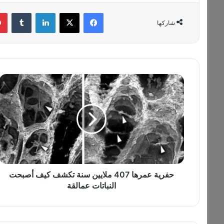
فيسبوك
‫X
لينكدإن
‏Tumblr
شاركها
ح
ف
ر
ي
ة
ع
م
ر
ه
ا
حفرية عمرها 407 ملايين سنة تكشف كيف أصبحت
4
النباتات عمالقة
0
7
م