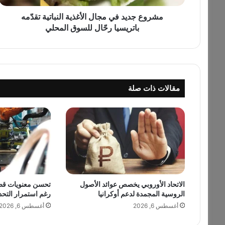
د
ف
مشروع جديد في مجال الأغذية النباتية تقدّمه
ي
باتريسيا رحّال للسوق المحلي
م
ج
ا
ل
ا
مقالات ذات صلة
ل
أ
غ
ذ
ي
ة
ا
ل
ن
الاتحاد الأوروبي يخصص عوائد الأصول
تحسن معنويات قطاع
ب
الروسية المجمدة لدعم أوكرانيا
رغم استمرار التحد
ا
ت
أغسطس 6, 2026
أغسطس 6, 2026
ي