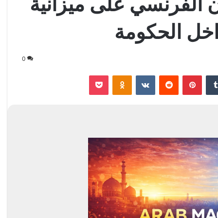
 الفرنسي على ميزانية
0
‏Tumblr
بينتيريست
‏Reddit
‏VKontakte
Odnoklassniki
‫Pocket