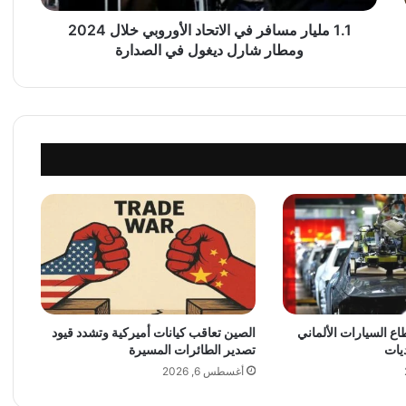
م
س
1.1 مليار مسافر في الاتحاد الأوروبي خلال 2024
ا
ومطار شارل ديغول في الصدارة
ف
ر
ف
ي
ا
ل
ا
ت
ح
ا
د
ا
ل
أ
 السيارات الألماني
الصين تعاقب كيانات أميركية وتشدد قيود
و
يات
تصدير الطائرات المسيرة
ر
و
أغسطس 6, 2026
ب