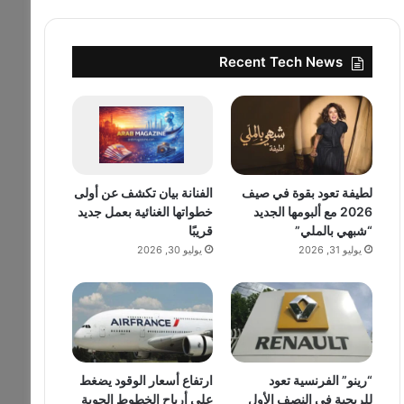
Recent Tech News
لطيفة تعود بقوة في صيف
الفنانة بيان تكشف عن أولى
2026 مع ألبومها الجديد
خطواتها الغنائية بعمل جديد
“شبهي بالملي”
قريبًا
يوليو 31, 2026
يوليو 30, 2026
“رينو” الفرنسية تعود
ارتفاع أسعار الوقود يضغط
للربحية في النصف الأول
على أرباح الخطوط الجوية