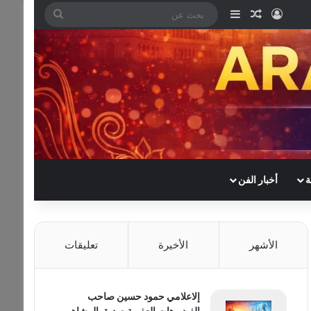
تسجيل الدخول
مقال عشوائي
إضافة عمود جانبي
بحث
عن
ة
أخبار الفن
الأشهر
الأخيرة
تعليقات
إلاعلامي حمود حسين صاحب
الفيديوهات العفوية صديق المشاهير