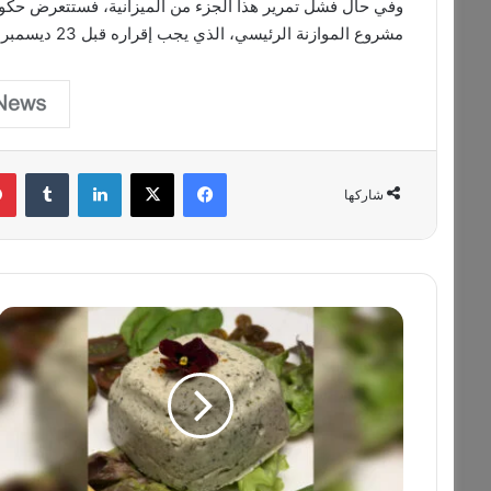
وفي حال فشل تمرير هذا الجزء من الميزانية، فستتعرض حكو
مشروع الموازنة الرئيسي، الذي يجب إقراره قبل 23 ديسمبر.
فيسبوك
‫X
لينكدإن
‏Tumblr
شاركها
م
ش
ر
و
ع
ج
د
ي