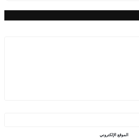
ي
خ
ل
ا
ل
2
0
2
4
و
م
ط
ا
ر
ش
ا
ر
ل
د
ي
غ
الموقع الإلكتروني
و