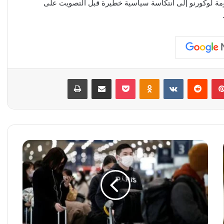
مة لوكورنو إلى انتكاسة سياسية خطيرة قبل التصويت على
بينتيريست
‏Reddit
‏VKontakte
Odnoklassniki
‫Pocket
مشاركة عبر البريد
طباعة
1
.
1
م
ل
ي
ا
ر