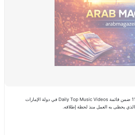
حقّقت أغنية “يا إماراتي” نجاحاً لافتاً بعد صعودها إلى المركز 11 ضمن قائمة Daily Top Music Videos في دولة الإمارات
الذي يحظى به العمل منذ لحظة إطلاقه.