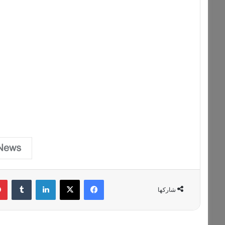
فيسبوك
‫X
لينكدإن
‏Tumblr
شاركها