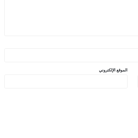
ل
ة
ا
ل
إ
م
ا
ر
ا
ت
ب
الموقع الإلكتروني
ت
ج
ا
ر
ب
ث
ق
ا
ف
ي
ة