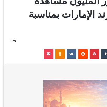
اوز المليون مشاهدة
 الإمارات بمناسبة
0
‏Tumblr
بينتيريست
‏Reddit
‏VKontakte
Odnoklassniki
‫Pocket