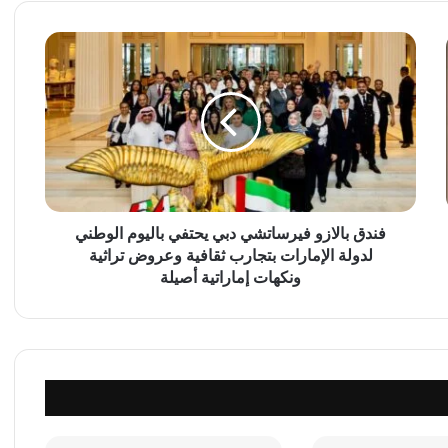
ف
ن
د
ق
ب
ا
ل
ا
ز
و
فندق بالازو فيرساتشي دبي يحتفي باليوم الوطني
ف
لدولة الإمارات بتجارب ثقافية وعروض تراثية
ي
ونكهات إماراتية أصيلة
ر
س
ا
ت
ش
ي
د
ب