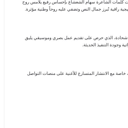
جاءت كلمات الشاعرة سهام الشعشاع بإحساس رفيع يلامس روح
جية راقية تُبرز جمال النص وتضفي عليه روحاً وطنية مؤثرة.
Arabsong P بقيادة المنتج أحمد شحادة، الذي حرص على تقديم عمل بصري وموسيقي يليق
ة، خاصة مع الانتشار المتسارع للأغنية على منصات التواصل