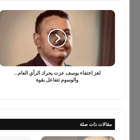
ل
غ
ز
ا
خ
ت
ف
ا
ء
ي
لغز اختفاء يوسف عزت يحرك الرأي العام…
و
والوسوم تتفاعل بقوة
س
ف
ع
ز
ت
ي
مقالات ذات صلة
ح
ر
ك