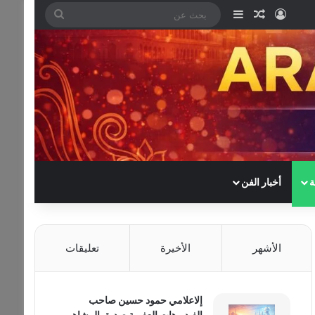
تسجيل الدخول
مقال عشوائي
إضافة عمود جانبي
بحث
عن
ة
أخبار الفن
الأشهر
الأخيرة
تعليقات
إلاعلامي حمود حسين صاحب
الفيديوهات العفوية صديق المشاهير