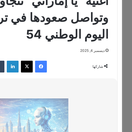
أغنية “يا إماراتي” تتج
وتواصل صعودها في ترند
اليوم الوطني 54
ديسمبر 4, 2025
فيسبوك
‫X
لينكدإن
شاركها