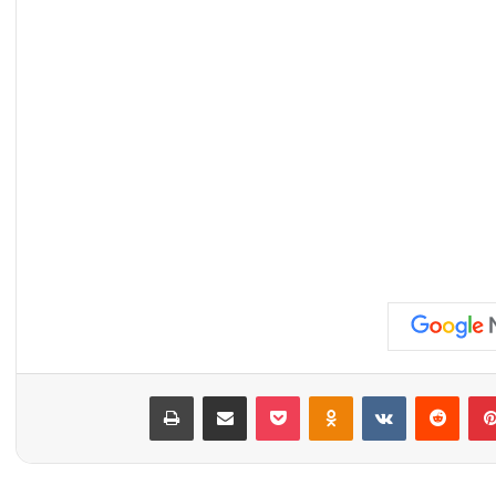
بينتيريست
‏Reddit
‏VKontakte
Odnoklassniki
‫Pocket
مشاركة عبر البريد
طباعة