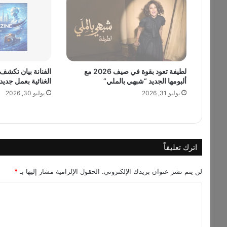
ا
ل
ر
أ
ي
ا
ل
لطيفة تعود بقوة في صيف 2026 مع
الفنانة بيان تكشف
ألبومها الجديد “شبهي بالملي”
الغنائية بعمل جديد ق
ع
ا
يوليو 31, 2026
يوليو 30, 2026
م
…
و
ا
ل
اترك تعليقاً
و
س
لن يتم نشر عنوان بريدك الإلكتروني.
الحقول الإلزامية مشار إليها بـ
*
و
م
ا
ت
ل
ت
ف
ت