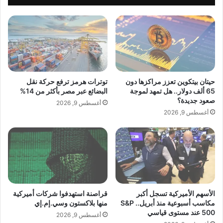
ر
م
ك
ن
ي
ا
ة
ل
ت
س
ش
ل
ه
ا
د
م
حيتان بيتكوين تعزز مراكزها دون
توترات هرمز ترفع حركة نقل
أ
—
65 ألف دولار.. هل تمهد لموجة
البضائع عبر مصر بأكثر من 14%
س
ح
صعود جديدة؟
أغسطس 9, 2026
ر
ي
أغسطس 9, 2026
ع
ث
ن
ا
م
ل
و
م
ف
س
ي
ا
ا
ح
ل
ة
الأسهم الأميركية تسجل أكبر
قراصنة استهدفوا شركات أميركية
أ
مكاسب أسبوعية منذ أبريل.. S&P
منها بلاكستون وسي.إم.إي
ا
500 عند مستوى قياسي
ر
ل
أغسطس 9, 2026