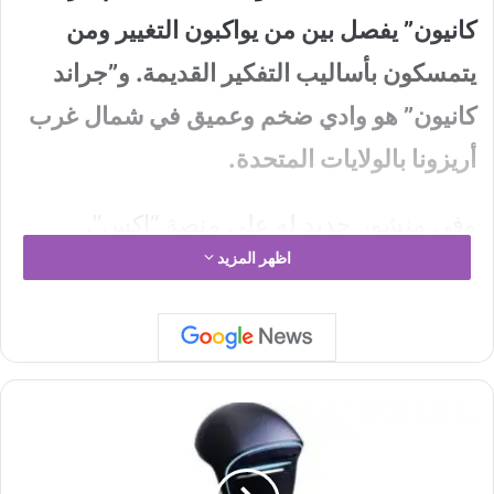
كانيون” يفصل بين من يواكبون التغيير ومن
يتمسكون بأساليب التفكير القديمة. و”جراند
كانيون” هو وادي ضخم وعميق في شمال غرب
أريزونا بالولايات المتحدة.
وفي منشور جديد له على منصة “إكس”،
اظهر المزيد
اطلعت عليه “العربية Business”، قال
كيوساكي إن مليارات الأشخاص حول العالم
يكافحون اليوم لتأمين احتياجاتهم الأساسية،
ومجاراة التضخم، والحفاظ على وظائفهم، في
س
وقت يتغير فيه الاقتصاد العالمي بسرعة غير
و
ق
مسبوقة.
ب