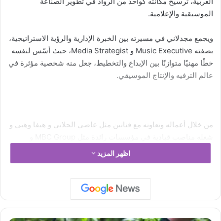
العربية، ترسيخ مكانته كواحد من الرواد في تطوير الصناعة
الموسيقية والإعلامية.
ويجمع مجدلاني في مسيرته بين الخبرة الإدارية والرؤية الاستراتيجية،
بصفته Music Executive و Media Strategist، حيث أسّس لنفسه
خطًا مهنيًا متوازنًا بين الإبداع والتخطيط، جعل منه شخصية مؤثرة في
عالم الترفيه والإنتاج الموسيقي.
من خلال أعماله وتعاونه مع فنانين مثل عاصي الحلاني و هيفا وهبي و
شغله مناصب قيادية في مؤسسات رائدة مثل MBC Group و
Warner Music Group، استطاع طارق مجدلاني أن يكون عنصرًا
اظهر المزيد
فاعلًا في دعم المواهب الشابة، وإطلاق مشاريع موسيقية و اعلامية
تتماشى مع التوجّه العالمي الجديد في مجال الصوت والإنتاج
الرقمي.