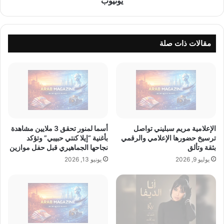
يوتيوب
د
ت
ة
ص
ل
د
ل
ر
مقالات ذات صلة
أ
ا
س
ل
م
ت
د
ر
ة
ن
ب
د
ت
ب
ك
ع
الإعلامية مريم سبليني تواصل
أسما لمنور تحقق 3 ملايين مشاهدة
ل
د
ترسيخ حضورها الإعلامي والرقمي
بأغنية “إيلا كنتي حبيبي” وتؤكد
ف
ت
بثقة وتألق
نجاحها الجماهيري قبل حفل موازين
ة
ج
يوليو 9, 2026
يونيو 13, 2026
3
ا
م
و
ل
ز
ي
م
ا
ل
ر
ي