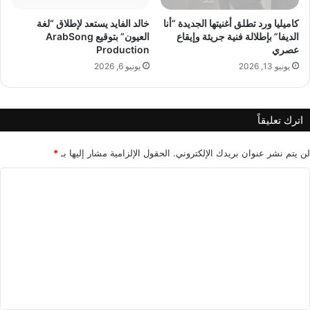
ا
و
ت
ن
كاميليا ورد تطلق أغنيتها الجديدة “أنا
خالد الفايد يستعد لإطلاق “لغة
الديفا” بإطلالة فنية جريئة وإيقاع
العيون” بتوقيع ArabSong
د
م
عصري
Production
و
ش
ل
ا
يونيو 13, 2026
يونيو 6, 2026
ا
ه
ر
د
ة
اترك تعليقاً
ع
ل
لن يتم نشر عنوان بريدك الإلكتروني.
الحقول الإلزامية مشار إليها بـ
*
ى
ي
ا
و
ت
ل
ي
ت
و
ع
ب
ل
ي
ق