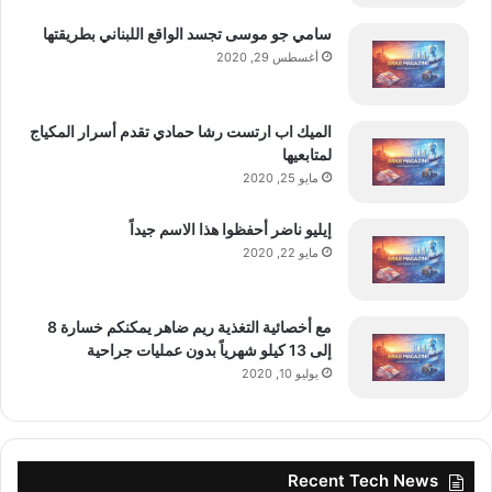
InterTabac، ولفريقها، ليس فقط على دعمهم
سامي جو موسى تجسد الواقع اللبناني بطريقتها
أغسطس 29, 2020
المتواصل لرسالة GINN، ولكن أيضاً على
التزامهم بتطوير صيغ النيكوتين البديلة على
الميك اب ارتست رشا حمادي تقدم أسرار المكياج
لمتابعيها
المستوى العالمي.
مايو 25, 2020
إيليو ناضر أحفظوا هذا الاسم جيداً
مايو 22, 2020
للاستفسارات في منطقتنا، يرجى التواصل مع:
مع أخصائية التغذية ريم ضاهر يمكنكم خسارة 8
إلى 13 كيلو شهرياً بدون عمليات جراحية
جو صقر – المدير الإقليمي المساعد لمنظمة
يوليو 10, 2020
GINN في الشرق الأوسط وشمال أفريقيا
joe.sakr@ginn.global
Recent Tech News