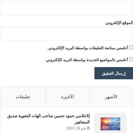
للقاعات — فقد تضمن مناقشات مهيكلة على
شكل موائد مستديرة تناولت أطر الامتثال
الموقع الإلكتروني
وفرص تطوير الأعمال في أوروبا والمملكة
المتحدة والشرق الأوسط وشمال أفريقيا. وقد
عزّزت هذه الجلسات التزام GINN بتشجيع
أعلمني بمتابعة التعليقات بواسطة البريد الإلكتروني.
الحوار القائم على الأدلة العلمية وتزويد
أعلمني بالمواضيع الجديدة بواسطة البريد الإلكتروني.
أصحاب المصلحة باستراتيجيات موثوقة للنمو
المستدام في بيئة تنظيمية متزايدة التعقيد.
الأشهر
الأخيرة
تعليقات
إلاعلامي حمود حسين صاحب الهات العفوية صديق
وتتقدّم GINN بخالص الشكر والتقدير للسيدة
المشاهير
مايو 19, 2020
سابين لوس، الرئيس التنفيذي لمعرض