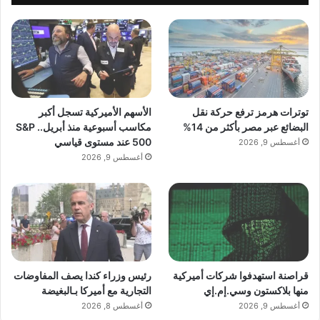
توترات هرمز ترفع حركة نقل
الأسهم الأميركية تسجل أكبر
البضائع عبر مصر بأكثر من 14%
مكاسب أسبوعية منذ أبريل.. S&P
500 عند مستوى قياسي
أغسطس 9, 2026
أغسطس 9, 2026
arabmagazeine.com — الشرق الأوسط وشمال أفريقيا في
صلب نقاشات GINN حول الامتثال والنمو المستدام
قراصنة استهدفوا شركات أميركية
رئيس وزراء كندا يصف المفاوضات
منها بلاكستون وسي.إم.إي
التجارية مع أميركا بـالبغيضة
أغسطس 9, 2026
أغسطس 8, 2026