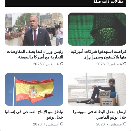
ع
مقالات ذات صلة
م
كان حضور GINN بارزاً ومؤثراً. فقد شاركت
ر
…
شركات الأعضاء، بما في ذلك REBEL
أ
ي
وKRATOS، العلامتان الرائدتان التابعتان
ق
و
لشركة Tobacco International Inc.، إلى
ن
قراصنة استهدفوا شركات أميركية
رئيس وزراء كندا يصف المفاوضات
ة
منها بلاكستون وسي.إم.إي
التجارية مع أميركا بـالبغيضة
جانب CLEW وDenssi وPAZ وRush وMYNT
ا
أغسطس 9, 2026
أغسطس 8, 2026
ل
وBlip/Pouch Solutions وUAB Global Snus
م
و
وChemnovatic وGreatest في جناح متميّز،
ض
فيما خصصت شركتا CAMO وGreatest
ة
ا
أجنحة ضيافة متكاملة. وقد أدّت GINN دور
ل
م
ارتفاع معدل البطالة في سويسرا
تباطؤ نمو الإنتاج الصناعي في إسبانيا
الشريك المعرفي في مؤتمر PouchXchange
س
خلال يوليو الماضي
خلال يونيو
ت
أغسطس 7, 2026
أغسطس 7, 2026
من خلال تنظيم جلسات حوارية متخصصة
د