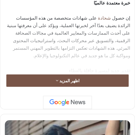
خبرة معتمدة عالميًا
إن حصول
شحادة
على شهادات متخصصة من هذه المؤسسات
الرائدة يضيف بعدًا آخر لخبرتها العملية، ويؤكد على أن معرفتها مبنية
على أحدث الممارسات والمعايير العالمية في مجالات الصحافة
الرقمية، والتسويق عبر محركات البحث، واستراتيجيات المحتوى
المرئي. هذه الشهادات تعكس التزامها بالتطوير المهني المستمر
ومواكبة كل ما هو جديد في عالم التكنولوجيا والإعلام.
تقدير جديد لمسيرة حافلة بالعطاء
اظهر المزيد
ويأتي هذا التميز الأكاديمي والمهني ليتوج بحصدها جائزة “أفضل
مدربة ومستشارة بالتسويق الرقمي في العالم العربي لعام 2025”
من “Beirut Golden Award”. ويُذكر أنها كانت قد نالت في عام
2023 جائزة “
أفضل خبيرة تقنية لمواقع التواصل الاجتماعي
“، مما
يجعلها شخصية متكاملة تجمع بين المعرفة النظرية والتطبيق العملي
الناجح.
ر