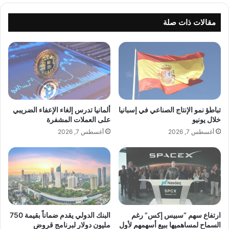
ل
ل
م
أ
مقالات ذات صلة
ا
م
ل
ي
ف
ر
ن
ك
.
ي
.
ة
ر
ت
ح
ر
تباطؤ نمو الإنتاج الصناعي في إسبانيا
ألمانيا تدرس إلغاء الإعفاء الضريبي
ل
ف
خلال يونيو
على العملات المشفرة
ة
ع
أغسطس 7, 2026
أغسطس 7, 2026
إ
ت
ب
و
د
ق
ا
ع
ع
ا
ي
ت
ة
ه
ت
ا
ارتفاع سهم “سبيس إكس” رغم
البنك الدولي يقدم ضماناً بقيمة 750
ج
السماح لمساهميها ببيع أسهمهم لأول
مليون دولار لبرنامج قروض
ل