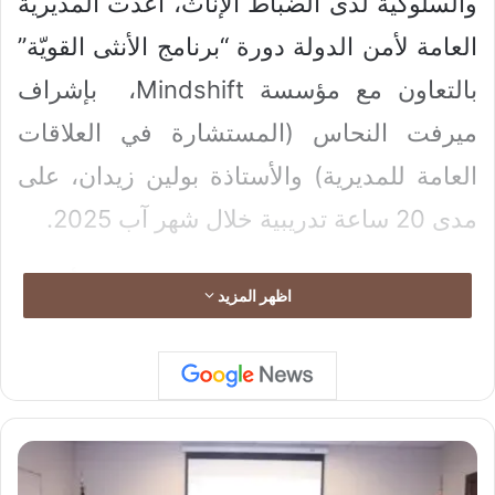
والسلوكية لدى الضباط الإناث، أعدّت المديرية
العامة لأمن الدولة دورة “برنامج الأنثى القويّة”
بالتعاون مع مؤسسة Mindshift، بإشراف
ميرفت النحاس (المستشارة في العلاقات
العامة للمديرية) والأستاذة بولين زيدان، على
مدى 20 ساعة تدريبية خلال شهر آب 2025.
وارتكزت الدورة على تزويد المشاركات بأدوات
اظهر المزيد
متقدّمة للتحكّم بالضغط النفسي والتعامل
الواعي مع معطيات الحياة، بما يعزّز بناء هوية
احترافية هادئة وصلبة، ويسهم في تحقيق
التوازن على المستويين المهني والشخصي.
ب
ر