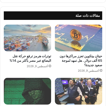
م
"
ي
ص
ر
ع
مقالات ذات صلة
ف
ب
ت
ة
ا
"
ل
ب
ن
ع
ح
د
ا
ا
س
ل
حيتان بيتكوين تعزز مراكزها دون
توترات هرمز ترفع حركة نقل
…
آ
65 ألف دولار.. هل تمهد لموجة
البضائع عبر مصر بأكثر من 14%
ت
ن
صعود جديدة؟
أغسطس 9, 2026
د
ب
أغسطس 9, 2026
ر
ف
ي
ض
ب
ل
ن
ه
و
ذ
ع
ا
ي
ا