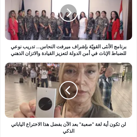
ن
ا
م
ج
ا
ل
أ
ن
برنامج الأنثى القويّة بإشراف ميرفت النحاس… تدريب نوعي
ث
للضباط الإناث في أمن الدولة لتعزيز القيادة والاتزان الذهني
ى
ا
ل
ل
ن
ق
ت
و
ك
يّ
و
ة
ن
ب
أ
إ
ي
ش
ة
arabmagazeine.com — برنامج الأنثى القويّة بإشراف
ر
ل
لن تكون أية لغة "صعبة" بعد الآن بفضل هذا الاختراع الياباني
ميرفت النحاس… تدريب نوعي للضباط الإناث في أمن الدولة
ا
غ
الذكي
لتعزيز القيادة والاتزان الذهني
ف
ة