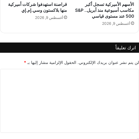
ل
ل
الأسهم الأميركية تسجل أكبر
قراصنة استهدفوا شركات أميركية
ل
مكاسب أسبوعية منذ أبريل.. S&P
منها بلاكستون وسي.إم.إي
ا
500 عند مستوى قياسي
ض
خ
أغسطس 9, 2026
ب
ت
أغسطس 9, 2026
ا
ر
ط
ا
ا
ع
اترك تعليقاً
ل
ا
إ
ل
ن
لن يتم نشر عنوان بريدك الإلكتروني.
الحقول الإلزامية مشار إليها بـ
*
ي
ا
ا
ا
ث
ب
ف
ا
ل
ي
ن
ت
أ
ي
م
ع
ا
ن
ل
ل
ا
ذ
ي
ل
ك
د
ي
ق
و
*