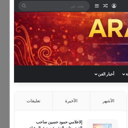
تسجيل الدخول
مقال عشوائي
إضافة عمود جانبي
بحث
عن
ة
أخبار الفن
الأشهر
الأخيرة
تعليقات
إلاعلامي حمود حسين صاحب
الفيديوهات العفوية صديق المشاهير