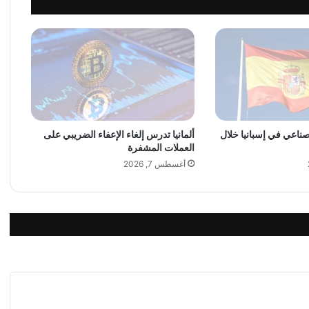
ر
و
ب
ي
ة
ب
د
ع
م
لصناعي في إسبانيا خلال
ألمانيا تدرس إلغاء الإعفاء الضريبي على
م
العملات المشفرة
ن
ن
أغسطس 7, 2026
ت
ا
ئ
ج
ا
ل
أ
ع
م
ا