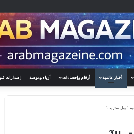
أخبار عالمية
أرقام وإحصاءات
أزياء وموضة
إصدارات فني
عود “وول ستريت”