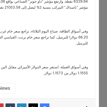
مؤشر “ناسداك” المركب بنسبة 2% ليصل إلى 21053.58 نقطة.
للبرميل.
1.1555 دولار من 1.1573 دولار.
فيسبوك
‫X
لينكدإن
‏Tumblr