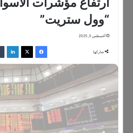
ارتفاع مؤشرات الأسواق
“وول ستريت”
أغسطس 5, 2025
فيسبوك
‫X
لينكدإن
شاركها