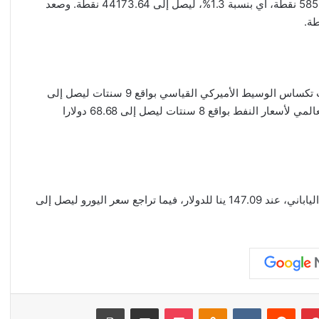
6329.94 نقطة. وارتفع مؤشر “داو جونز” الصناعي بواقع 585.06 نقطة، أي بنسبة 1.3%، ليصل إلى 44173.64 نقطة. وصعد
وفي أسواق الطاقة، صباح اليوم الثلاثاء، تراجع سعر خام غرب تكساس الوسيط الأميركي القياسي بواقع 9 سنتات ليصل إلى
66.20 دولارا للبرميل، كما تراجع سعر خام برنت، القياسي العالمي لأسعار النفط بواقع 8 سنتات ليصل إلى 68.68 دولارا
وفي أسواق العملة، استقر سعر الدولار الأميركي مقابل الين الياباني، عند 147.09 ينا للدولار، فيما تراجع سعر اليورو ليصل إلى
بينتيريست
‏Reddit
‏VKontakte
Odnoklassniki
‫Pocket
مشاركة عبر البريد
طباعة