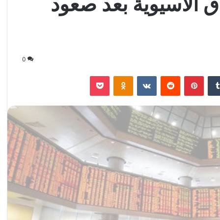
 الآسيوية بعد صعود
0
‏Tumblr
بينتيريست
‏Reddit
‏VKontakte
Odnoklassniki
‫Pocket