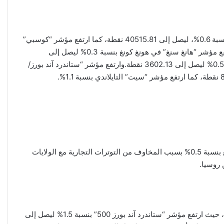
وفي التداولات الآسيوية، ارتفع مؤشر “نيكاي 225” الياباني بنسبة 0.6%، ليصل إلى 40515.81 نقطة، كما ارتفع مؤشر “كوسبي”
الكوري الجنوبي بنسبة 1.4% ليصل إلى 3192.57 نقطة. وارتفع مؤشر “هانغ سنغ” في هونغ كونغ بنسبة 0.3% ليصل إلى
24799.67 نقطة، كما ارتفع مؤشر “شنغهاي المركب” بنسبة 0.5% ليصل إلى 3602.13 نقطة.وارتفع مؤشر “ستاندرد آند بورز/
وكان مؤشر “سينسكس” الهندي الاستثناء الوحيد، حيث تراجع بنسبة 0.5% بسبب المخاوف من التوترات التجارية مع الولايات
روسيا.
وأغلقت مؤشرات الأسهم الأميركية، أمس الاثنين، على صعود، حيث ارتفع مؤشر “ستاندرد آند بورز 500” بنسبة 1.5% ليصل إلى