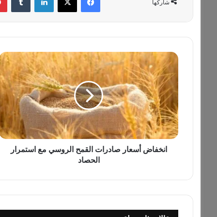
شاركها
ا
ن
خ
ف
ا
ض
أ
س
ع
ا
انخفاض أسعار صادرات القمح الروسي مع استمرار
ر
الحصاد
ص
ا
د
ر
ا