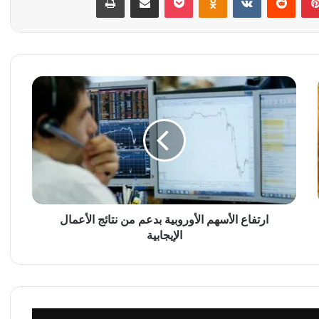
ا
ر
ت
ف
ا
ع
ا
ل
أ
س
ارتفاع الأسهم الأوروبية بدعم من نتائج الأعمال
ه
الإيجابية
م
ا
ل
أ
و