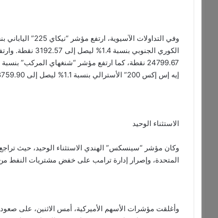
إيه إس إكس 200” الأسترالي بنسبة 1.1% ليصل إلى 8759.90 نقطة، كما ارتفع مؤشر “سيت” التايلاندي بنسبة 1.1%.
الاستثناء الوحيد
المتحدة، وإصرار إدارة ترامب على خفض مشتريات النفط من 