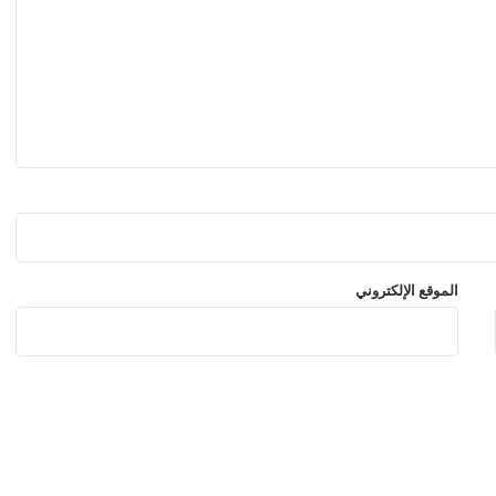
ل
ا
ل
إ
ي
ج
ا
ب
ي
ة
الموقع الإلكتروني