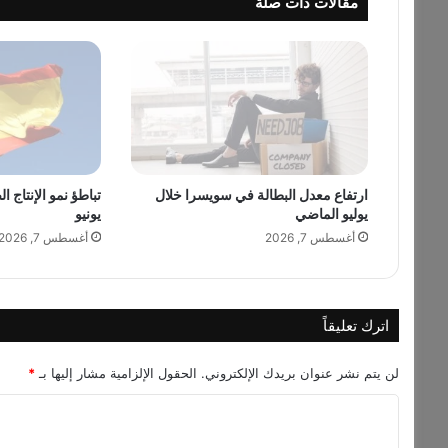
مقالات ذات صلة
ت
ا
ل
ق
م
ح
ا
ل
ر
ارتفاع معدل البطالة في سويسرا خلال
تباطؤ نمو الإنتاج ا
و
يوليو الماضي
يونيو
س
ي
أغسطس 7, 2026
أغسطس 7, 2026
م
ع
ا
س
اترك تعليقاً
ت
م
لن يتم نشر عنوان بريدك الإلكتروني.
الحقول الإلزامية مشار إليها بـ
*
ر
ا
ا
ر
ل
ا