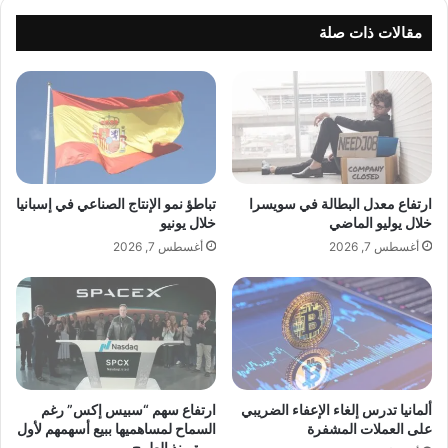
د
ن
م
س
مقالات ذات صلة
م
ب
ك
ا
ع
ل
ب
ت
ة
و
ل
ط
م
ي
خ
ن
ارتفاع معدل البطالة في سويسرا
تباطؤ نمو الإنتاج الصناعي في إسبانيا
ز
ل
خلال يوليو الماضي
خلال يونيو
و
م
أغسطس 7, 2026
أغسطس 7, 2026
ن
ه
ا
ن
ل
ا
غ
ل
ا
ص
ز
ي
خ
د
ل
ل
ألمانيا تدرس إلغاء الإعفاء الضريبي
ارتفاع سهم “سبيس إكس” رغم
ا
ة
على العملات المشفرة
السماح لمساهميها ببيع أسهمهم لأول
ل
مرة منذ الطرح