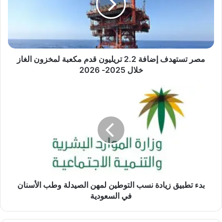
س
ت
ه
د
ف
إ
مصر تستهدف إضافة 2.2 تريليون قدم مكعبة لمخزون الغاز
ض
خلال 2025- 2026
ا
ف
ب
ة
د
2
ء
.
ت
2
ط
ت
ب
ر
ي
ي
ق
ل
ز
ي
ي
بدء تطبيق زيادة نسب التوطين لمهن الصيدلة وطب الأسنان
و
ا
في السعودية
ن
د
ق
ة