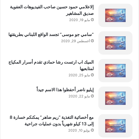
www.EuroPouches.com
ط
إلاعلامي حمود حسين صاحب الفيديوهات العفوية
،
صديق المشاهير
ض
مايو 19, 2020
www.TheSnusfather.co.uk
م
ن
“سامي جو موسى” تجسد الواقع اللبناني بطريقتها
هذا الإنجاز في لبنان يُثبت أن النجاح في الأسواق المنظمة ممكن
خ
أغسطس 29, 2020
عندما تجتمع الابتكار والجودة والامتثال القانوني مع الطلب الشعبي
ط
ة
الحقيقي.
ت
الميك اب ارتست رشا حمادي تقدم أسرار المكياج
و
وقال سمير صفا، المدير الإقليمي لشركة Rebel:
لمتابعيها
سّ
مايو 25, 2020
ع
“نجاحنا في لبنان ليس مجرد انتصار تجاري، بل هو مثال على كيف
إ
إيليو ناضر أحفظوا هذا الاسم جيداً
ق
يمكن لبنية قانونية صحيحة أن تُحدث فرقًا. شراكتنا مع الريجي وEPI
مايو 22, 2020
ل
Holding سمحت لنا ليس فقط بتوفير منتج موثوق، بل ببناء علاقة
ي
ثقة طويلة الأمد مع المستهلك اللبناني.”
م
ي
مع أخصائية التغذية “ريم ضاهر” يمكنكم خسارة 8
عن Rebel Nicotine Pouches
ة
إلى 13 كيلو شهرياً بدون عمليات جراحية
ت
يوليو 10, 2020
ش
Rebel Nicotine Pouches هي علامة تجارية عالمية رائدة في