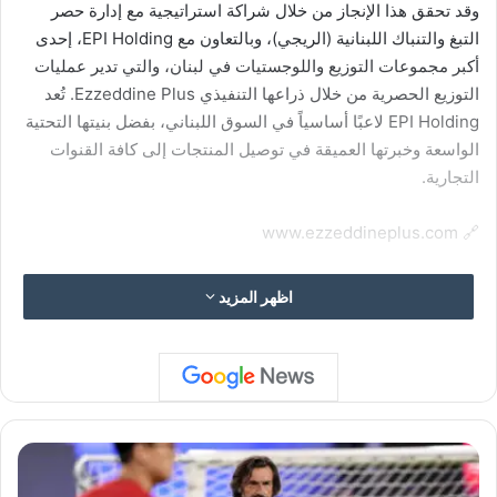
وقد تحقق هذا الإنجاز من خلال شراكة استراتيجية مع إدارة حصر
التبغ والتنباك اللبنانية (الريجي)، وبالتعاون مع EPI Holding، إحدى
أكبر مجموعات التوزيع واللوجستيات في لبنان، والتي تدير عمليات
التوزيع الحصرية من خلال ذراعها التنفيذي Ezzeddine Plus. تُعد
EPI Holding لاعبًا أساسياً في السوق اللبناني، بفضل بنيتها التحتية
الواسعة وخبرتها العميقة في توصيل المنتجات إلى كافة القنوات
التجارية.
🔗 www.ezzeddineplus.com
منذ إطلاق Rebel في لبنان في فبراير 2025، توسّعت العلامة
اظهر المزيد
بسرعة لتتواجد اليوم في أكثر من 6,000 نقطة بيع مرخّصة موزعة
على جميع المناطق اللبنانية، بما في ذلك بيروت، جبل لبنان،
الشمال، الجنوب، البقاع، وشمال بيروت.
شبكة توزيع شاملة تضم كبرى القنوات التجارية:
ن
ا
• الصيدليات: تأكيدًا على سلامة المنتج وشرعيته