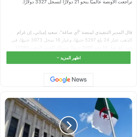
تراجعت الأونصة عالميًا بنحو 21 دولارًا لتسجل 3327 دولارًا.
قال المدير التنفيذي لمنصة “آي صاغة”، سعيد إمبابي، إن غرام
الذهب عيار 24 بلغ 5297 جنيهًا، وعيار 18 سجل 3973 جنيهًا، في
حين بلغ عيار 14 نحو 3090 جنيهًا، وسجّل الجنيه الذهب 37080
جنيهًا.
اظهر المزيد
ا
ر
ت
ف
ا
ع