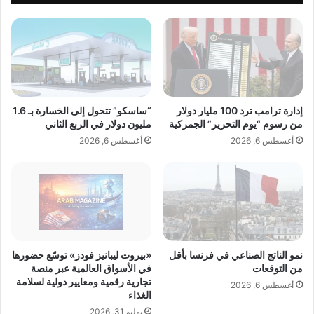
ش
ط
ر
م
ف
ن
ي
س
ا
ك
ل
ا
ج
ن
ز
ا
إدارة ترامب ترد 100 مليار دولار
“ساسكو” تتحول إلى الخسارة بـ 1.6
ا
ل
من رسوم “يوم التحرير” الجمركية
مليون دولار في الربع الثاني
ئ
م
أغسطس 6, 2026
أغسطس 6, 2026
ر
غ
ب
ر
ن
ب
س
ي
ب
د
ة
خ
1
ر
8
و
نمو الناتج الصناعي في فرنسا بأقل
«بيروت ليبانيز فودز» توسّع حضورها
%
ن
من التوقعات
في الأسواق العالمية عبر منصة
خ
تجارية رقمية ومعايير دولية لسلامة
أ
أغسطس 6, 2026
الغذاء
ل
م
ا
و
يوليو 31, 2026