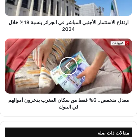
ا
ل
ا
س
ارتفاع الاستثمار الأجنبي المباشر في الجزائر بنسبة 18% خلال
ت
2024
ث
م
م
ا
ع
ر
د
ا
ل
ل
م
أ
ن
ج
خ
ن
ف
ب
ض
ي
.
معدل منخفض.. 6% فقط من سكان المغرب يدخرون أموالهم
ا
.
في البنوك
ل
6
م
%
ب
ف
ا
ق
مقالات ذات صلة