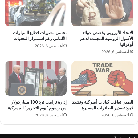
ف
أ
ي
ف
ا
ع
ل
ا
ع
ل
الاتحاد الأوروبي يخصص عوائد
تحسن معنويات قطاع السيارات
ا
و
الأصول الروسية المجمدة لدعم
الألماني رغم استمرار التحديات
ل
ا
أوكرانيا
أغسطس 6, 2026
م
ل
أغسطس 6, 2026
ا
ن
ل
ض
ر
ا
ق
ل
م
ح
ي
ت
ى
آ
الصين تعاقب كيانات أميركية وتشدد
إدارة ترامب ترد 100 مليار دولار
قيود تصدير الطائرات المسيرة
من رسوم “يوم التحرير” الجمركية
خ
ر
أغسطس 6, 2026
أغسطس 6, 2026
ل
ح
ظ