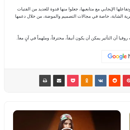
فاعلها الإيجابي مع متابعيها، جعلوا منها قدوة للعديد من الفتيات
ائرية الشابة، خاصة في مجالات التصميم والموضة، من خلال دعمها
 أن التأثير يمكن أن يكون أنيقاً، محترفاً، وملهماً في آنٍ معاً.
بينتيريست
‏Reddit
‏VKontakte
Odnoklassniki
‫Pocket
مشاركة عبر البريد
طباعة
ا
ل
م