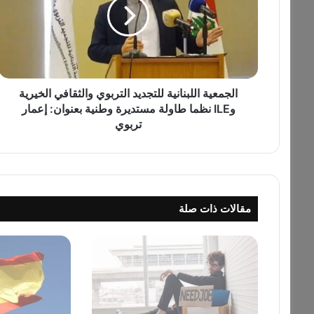
م
ع
ي
ة
ا
ل
ل
الجمعية اللبنانية للتجديد التربوي والثقافي الخيرية
ب
وILE نظما طاولة مستديرة وطنية بعنوان: إعمار
ن
تربوي
ا
ن
ي
ة
ل
مقالات ذات صلة
ل
ت
ج
د
ي
د
ا
ل