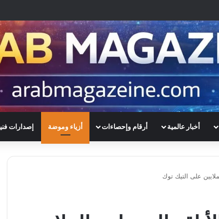
أخبار عالمية
أرقام وإحصاءات
أزياء وموضة
إصدارات فني
لملايين على التيك توك