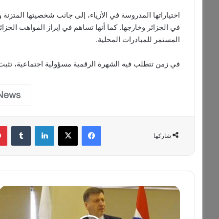
اختياراتها المدروسة في الأزياء، إلى جانب شخصيتها المتزنة وت
في الجزائر وخارجها. كما أنها تساهم في إبراز المواهب الجز
المستمر للمبادرات المحلية.
في زمن تتطلب فيه الشهرة الرقمية مسؤولية اجتماعية، تثبت روفيا
فيسبوك
‫X
لينكدإن
‏Tumblr
شاركها
ا
ل
ج