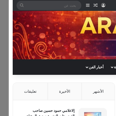
تسجيل الدخول
مقال عشوائي
إضافة عمود جانبي
بحث
عن
ة
أخبار الفن
الأشهر
الأخيرة
تعليقات
إلاعلامي حمود حسين صاحب
الفيديوهات العفوية صديق المشاهير