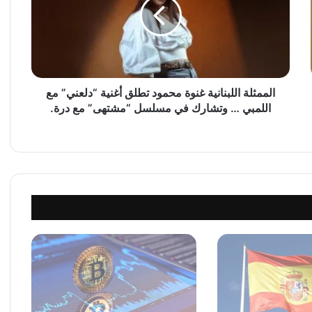
م
ث
ل
ة
ا
ل
ل
الممثلة اللبنانية غنوة محمود تطلق أغنية “دلعني” مع
ب
اللمبي … وتشارك في مسلسل “مشتهى” مع درة.
ن
ا
ن
ي
ة
غ
ن
و
ة
م
ح
م
و
د