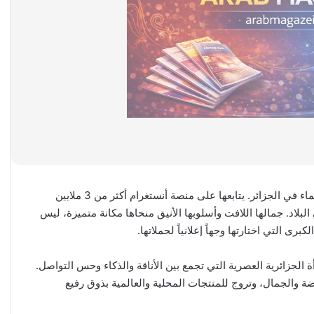
في عالم المؤثرين الرقميين، تبرز روفيا كواحدة من ألمع الأسماء في الجزائر. يتابعها على منصة أنستغرام أكثر من 3 ملايين
لبلاد. جمالها اللافت وأسلوبها الأنيق منحاها مكانة متميزة، ليس
رى التي اختارتها وجهاً إعلانياً لحملاتها.
 الجزائرية العصرية التي تجمع بين الأناقة والذكاء وحس التواصل.
 والجمال، وتروج للمنتجات المحلية والعالمية بذوق رفيع