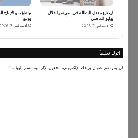
ت
ر
ارتفاع معدل البطالة في سويسرا خلال
تباطؤ نمو الإنتاج ا
يوليو الماضي
يونيو
ب
و
أغسطس 7, 2026
أغسطس 7, 2026
ي
و
ا
ل
اترك تعليقاً
ث
ق
لن يتم نشر عنوان بريدك الإلكتروني.
الحقول الإلزامية مشار إليها بـ
*
ا
ف
ا
ي
ل
ا
ل
ت
خ
ع
ي
ل
ر
ي
ي
ة
ق
و