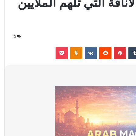
أناقة التي تلهم الملايين
0
‏Tumblr
بينتيريست
‏Reddit
‏VKontakte
Odnoklassniki
‫Pocket