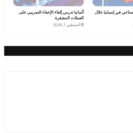
ت
ط
لصناعي في إسبانيا خلال
ألمانيا تدرس إلغاء الإعفاء الضريبي على
العملات المشفرة
ل
ق
أغسطس 7, 2026
أ
غ
ن
ي
ة
“
د
ل
ع
ن
ي
”
م
ع
ا
ل
ل