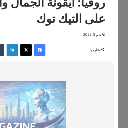
روفيا: أيقونة الجمال وال
على التيك توك
مايو 9, 2025
فيسبوك
‫X
لينكدإن
شاركها