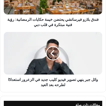
ا
ز
و
ف
فندق بلازو فيرساتشي يحتضن خيمة حكايات الرمضانية: رؤية
ي
فنية مبتكرة في قلب دبي
ر
س
و
ا
ا
ت
ئ
ش
ل
ي
ج
ي
ب
ح
ر
ت
ي
ض
ن
ن
ه
وائل جبر ينهي تصوير فيديو كليب جديد في الزعرور استعدادًا
خ
ي
لطرحه بعد العيد
ي
ت
م
ص
ة
و
ح
ي
مقالات ذات صلة