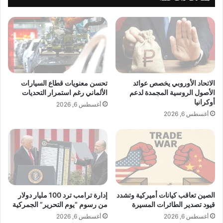
ك
ر
ا
ف
ي
ي
ا
د
ت
ي
ا
و
ل
ك
ر
ل
الاتحاد الأوروبي يخصص عوائد
تحسن معنويات قطاع السيارات
م
ي
الأصول الروسية المجمدة لدعم
الألماني رغم استمرار التحديات
ض
ب
أوكرانيا
أغسطس 6, 2026
ا
ج
أغسطس 6, 2026
ن
د
ي
ي
ة
د
:
ف
ر
ي
ؤ
ا
ي
ل
ة
ز
الصين تعاقب كيانات أميركية وتشدد
إدارة ترامب ترد 100 مليار دولار
ف
قيود تصدير الطائرات المسيرة
من رسوم “يوم التحرير” الجمركية
ع
ن
ر
أغسطس 6, 2026
أغسطس 6, 2026