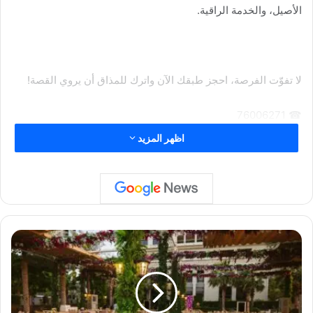
الأصيل، والخدمة الراقية.
لا تفوّت الفرصة، احجز طبقك الآن واترك للمذاق أن يروي القصة!
☎ 76006271
اظهر المزيد
ف
ن
د
ق
ب
ل