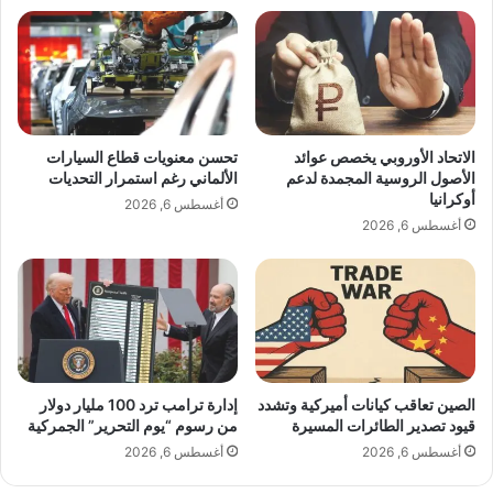
ل
د
ي
ث
ع
ل
م
ج
ر
م
ج
ع
د
ي
الاتحاد الأوروبي يخصص عوائد
تحسن معنويات قطاع السيارات
ي
ة
الأصول الروسية المجمدة لدعم
الألماني رغم استمرار التحديات
د
"
أوكرانيا
A post shared by 𝒁 𝑬 𝑰 𝑵 𝑨 𝑯 𝑨 𝑳 𝑨 𝑩 𝑰 (@zeinahalabiofficial)
أغسطس 6, 2026
"
ا
أغسطس 6, 2026
ل
ن
ه
ض
ة
"
:
ع
الصين تعاقب كيانات أميركية وتشدد
إدارة ترامب ترد 100 مليار دولار
قيود تصدير الطائرات المسيرة
من رسوم “يوم التحرير” الجمركية
ل
ي
أغسطس 6, 2026
أغسطس 6, 2026
ن