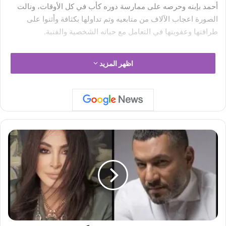
أحمد بإبنه وحرصه على ممارسة دوره كأب في كل الأوقات، ونالت
الصورة اعجاب الآلاف من متابعيه وتم تداولها بكثافة وأثنوا على
طرافتها وعفويتها في التعامل مع حياته الشخصية والفنية.
اظهر المزيد
إ
ل
ي
س
ا
ت
ل
ا
ح