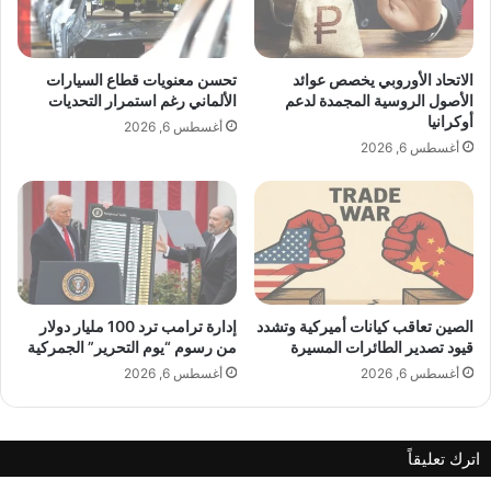
ا
د
ر
س
ا
ع
ت
د
الاتحاد الأوروبي يخصص عوائد
تحسن معنويات قطاع السيارات
.
الأصول الروسية المجمدة لدعم
الألماني رغم استمرار التحديات
.
أوكرانيا
أغسطس 6, 2026
.
أغسطس 6, 2026
ر
و
ب
ي
ت
ط
ر
ح
الصين تعاقب كيانات أميركية وتشدد
إدارة ترامب ترد 100 مليار دولار
قيود تصدير الطائرات المسيرة
من رسوم “يوم التحرير” الجمركية
د
و
أغسطس 6, 2026
أغسطس 6, 2026
ي
ت
و
اترك تعليقاً
م
ع