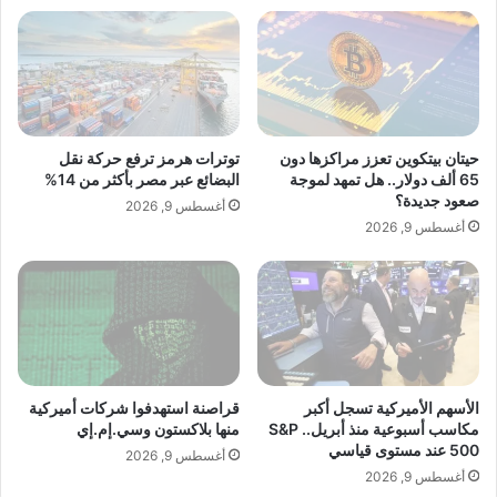
ي
ة
ن
ا
ة
ج
ا
ت
ه
م
د
ا
ن
ع
حيتان بيتكوين تعزز مراكزها دون
توترات هرمز ترفع حركة نقل
ي
65 ألف دولار.. هل تمهد لموجة
البضائع عبر مصر بأكثر من 14%
ة
صعود جديدة؟
أغسطس 9, 2026
ج
أغسطس 9, 2026
د
ي
د
ة
arabmagazeine.com — الممثلة فرح عمرو تحتفل بعيد
ت
ميلادها
ح
م
ل
الأسهم الأميركية تسجل أكبر
قراصنة استهدفوا شركات أميركية
مكاسب أسبوعية منذ أبريل.. S&P
منها بلاكستون وسي.إم.إي
ب
500 عند مستوى قياسي
ع
أغسطس 9, 2026
ن
أغسطس 9, 2026