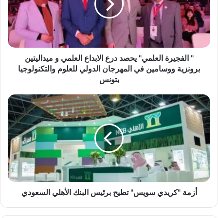
ج
ي
View this post on Instagram
ر
ة
ا
ل
" الفجيرة العلمي" يحصد درع الابداع العلمي و ميداليتين
ع
برونزية ووسامين في المهرجان الدولي للعلوم والتكنولوجيا
ل
بتونس
م
ي
أ
"
ز
ي
م
ح
ة
A post shared by Julia Hussein (@juliahussein___)
ص
"
د
ك
د
ر
ر
ي
ع
د
ا
ي
أزمة "كريدي سويس" تطيح برئيس البنك الأهلي السعودي
ل
س
ا
و