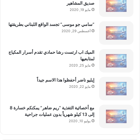
و
صديق المشاهير
ج
مايو 19, 2020
ي
ا
“سامي جو موسى” تجسد الواقع اللبناني بطريقتها
ب
أغسطس 29, 2020
ت
و
ن
الميك اب ارتست رشا حمادي تقدم أسرار المكياج
س
لمتابعيها
مايو 25, 2020
إيليو ناضر أحفظوا هذا الاسم جيداً
مايو 22, 2020
مع أخصائية التغذية “ريم ضاهر” يمكنكم خسارة 8
إلى 13 كيلو شهرياً بدون عمليات جراحية
يوليو 10, 2020