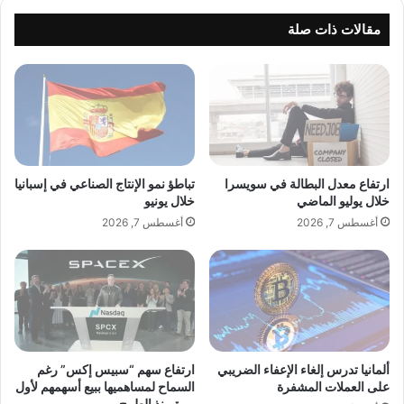
ب
ي
د
س
مقالات ذات صلة
ا
"
ع
ت
ا
ط
ل
ي
ع
ح
ل
ب
م
ر
ي
ئ
ارتفاع معدل البطالة في سويسرا
تباطؤ نمو الإنتاج الصناعي في إسبانيا
و
ي
خلال يوليو الماضي
خلال يونيو
م
س
أغسطس 7, 2026
أغسطس 7, 2026
ي
ا
د
ل
ا
ب
ل
ن
ي
ك
ت
ا
ي
ل
ن
أ
ألمانيا تدرس إلغاء الإعفاء الضريبي
ارتفاع سهم “سبيس إكس” رغم
ب
على العملات المشفرة
السماح لمساهميها ببيع أسهمهم لأول
ه
ر
مرة منذ الطرح