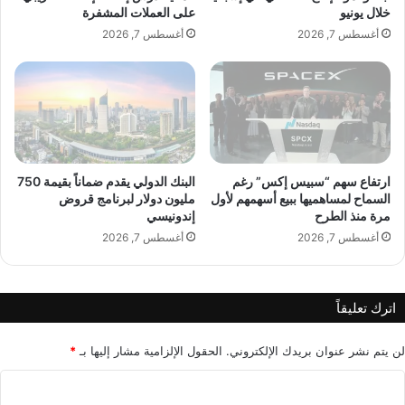
ع
م
خلال يونيو
على العملات المشفرة
ا
و
أغسطس 7, 2026
أغسطس 7, 2026
ل
ا
ح
ل
و
ن
ث
ا
ي
ت
ي
ج
ن
ا
ل
ارتفاع سهم “سبيس إكس” رغم
البنك الدولي يقدم ضماناً بقيمة 750
السماح لمساهميها ببيع أسهمهم لأول
مليون دولار لبرنامج قروض
م
مرة منذ الطرح
إندونيسي
ح
ل
أغسطس 7, 2026
أغسطس 7, 2026
ي
ل
د
اترك تعليقاً
و
ل
ا
لن يتم نشر عنوان بريدك الإلكتروني.
الحقول الإلزامية مشار إليها بـ
*
ل
ا
خ