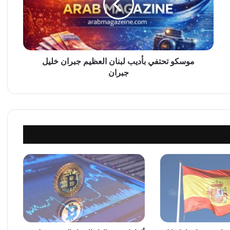
و
ت
ح
ت
ف
ي
موسكو تحتفي بأديب لبنان العظيم جبران خليل
ب
جبران
أ
د
ي
ب
ل
ب
ن
ا
ن
ا
ل
ع
ظ
ي