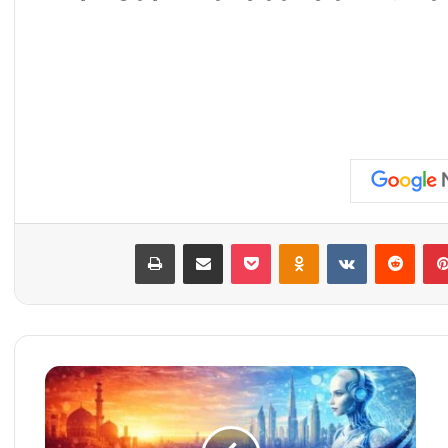
بينتيريست
‏Reddit
‏VKontakte
Odnoklassniki
‫Pocket
مشاركة عبر البريد
طباعة
م
و
س
ك