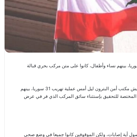
 قوات الأمن اللبنانية أمس الجمعة عملية تهريب 31 سوريا، بينهم نساء وأطفال، كانوا على متن مركب بحري قبالة
وبحسب قناة الجديد، “أحبطت دورية من مكتب مخابرات الجيش مكتب أمن البترون ليل أمس عملية تهريب 31 سوريا، بينهم
ت المختصة للتحقيق بإستثناء سائق المركب الذي فر في عرض
ول أية إصابات، ولكن الموقوفين كانوا جميعا في وضع صحي