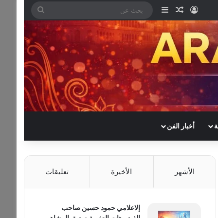
تسجيل الدخول
مقال عشوائي
إضافة عمود جانبي
بحث
عن
ة
أخبار الفن
الأشهر
الأخيرة
تعليقات
إلاعلامي حمود حسين صاحب
الفيديوهات العفوية صديق المشاهير