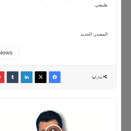
طبيعي.
المصدر: الجديد
فيسبوك
‫X
لينكدإن
‏Tumblr
شاركها
ج
ا
د
خ