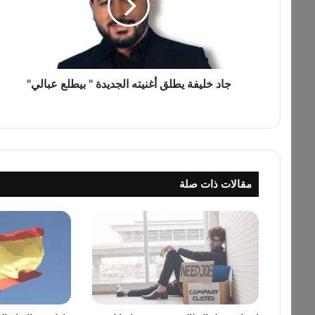
ل
ي
ف
ة
ي
ط
جاد خليفة يطلق أغنيته الجديدة " بيطلع عبالي"
ل
ق
أ
غ
ن
ي
مقالات ذات صلة
ت
ه
ا
ل
ج
د
ي
د
ة