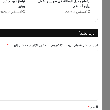
ارتفاع معدل البطالة في سويسرا خلال
تباطؤ نمو الإنتاج ا
"
يوليو الماضي
يونيو
ب
ي
أغسطس 7, 2026
أغسطس 7, 2026
ط
ل
ع
ع
اترك تعليقاً
ب
ا
لن يتم نشر عنوان بريدك الإلكتروني.
الحقول الإلزامية مشار إليها بـ
*
ل
ي
ا
"
ل
ت
ع
ل
ي
ق
*
الاسم
*