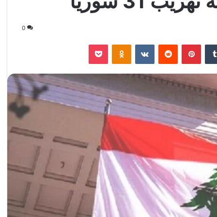
ب 31 سوريا
0
‏Tumblr
بينتيريست
‏Reddit
‏VKontakte
Odnoklassniki
‫Pocket