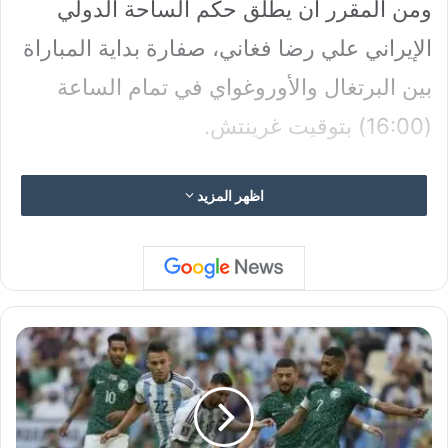
ومن المقرر أن يطلق حكم الساحة الدولي
الإيراني علي رضا فغاني، صفارة بداية المباراة
بين البرتغال والأوروغواي في تمام الساعة
(16:00) بتوقيت غرينتش.
اظهر المزيد
وسيبدأ المدير الفني لمنتخب البرتغال،
فيرناندو سانتوس (68 عاما)، بالتشكيلة
الأساسية التالية لخوض مباراته الأولى في
س
مونديال قطر 2022، ضد نظيره الأوروغواني:
ل
م
ا
ن
ا