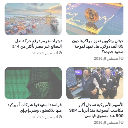
ا
ة
لخط الهجوم: جواو فيلكس، كريستيانو رونالدو.
ل
ا
س
ل
ع
ب
و
ر
د
ا
ي
ز
حيتان بيتكوين تعزز مراكزها دون
توترات هرمز ترفع حركة نقل
ي
65 ألف دولار.. هل تمهد لموجة
البضائع عبر مصر بأكثر من 14%
ل
صعود جديدة؟
أغسطس 9, 2026
بينما وضع المدير الفني لمنتخب الأوروغواي،
و
أغسطس 9, 2026
س
دييجو ألونسو (47 عاما)، التشكيلة الأساسية
و
ي
التالية لخوض مباراته الأولى في البطولة ضد
س
ر
نظيره البرتغالي
ا
ف
ي
الأسهم الأميركية تسجل أكبر
قراصنة استهدفوا شركات أميركية
مكاسب أسبوعية منذ أبريل.. S&P
منها بلاكستون وسي.إم.إي
م
500 عند مستوى قياسي
و
أغسطس 9, 2026
ن
أغسطس 9, 2026